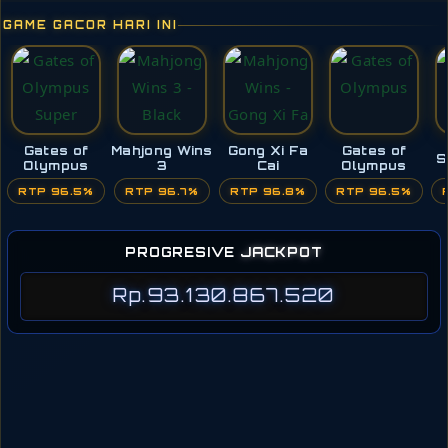
MAHJONGJP88 🚂 Ketika Gurun Berdetak, Mesin Baja
GAME GACOR HARI INI
op
Meraung & Para Buronan Menguasai Rel bersama
Situs
Money Train 4
Gates of
Mahjong Wins
Gong Xi Fa
Gates of
S
Olympus
3
Cai
Olympus
SLOT GACOR MAHJONGJP88
LINK GACOR
RTP 96.5%
RTP 96.7%
RTP 96.8%
RTP 96.5%
SLOT ONLINE
SLOT RESMI
LINK SLOT GACOR
PROGRESIVE
JACKPOT
SITUS SLOT
SLOT GACOR HARI INI
Rp.93.133.402.146
NEW
MAHJONGJP88 🚂 Ketika Gurun
Berdetak, Mesin Baja Meraung &
Para Buronan Menguasai Rel
bersama Money Train 4
SKU:
9600005409
Barcode:
9600005409