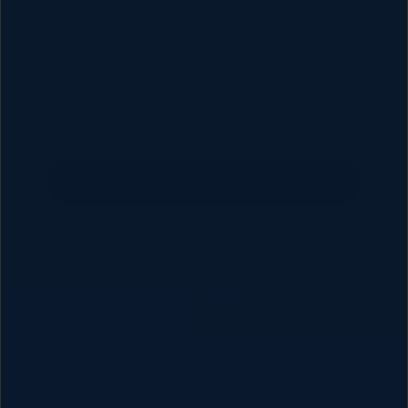
Tanpa Turn Over
Rel
Rel
bersama
bersa
Money
Money
Train
Train
4
4
Buat RTP
2D
3D
4D
COLOK BEBAS