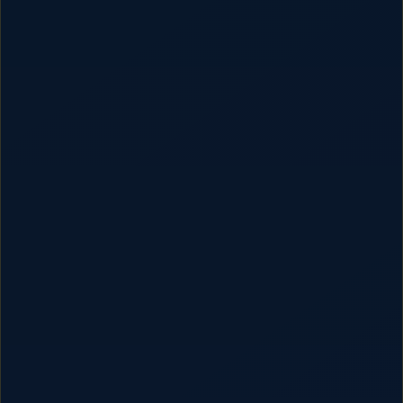
X 100
X 50
X 20
Protection+ for SLOT GACOR MAHJONGJP88
(2 year plan)
Protect your SLOT GACOR
Add
MAHJONGJP88 product.
$898.00
Apple
SGD
Care
Pelajari Selengkapnya